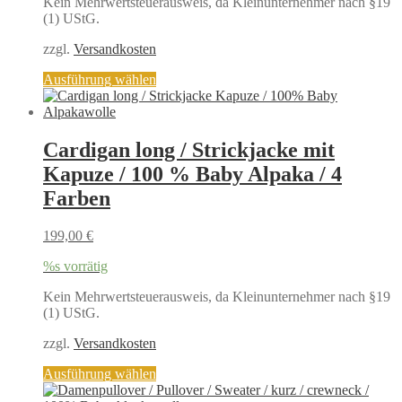
Produktseite
Kein Mehrwertsteuerausweis, da Kleinunternehmer nach §19
gewählt
(1) UStG.
werden
zzgl.
Versandkosten
Dieses
Ausführung wählen
Produkt
weist
mehrere
Varianten
Cardigan long / Strickjacke mit
auf.
Kapuze / 100 % Baby Alpaka / 4
Die
Optionen
Farben
können
auf
199,00
€
der
Produktseite
%s vorrätig
gewählt
werden
Kein Mehrwertsteuerausweis, da Kleinunternehmer nach §19
(1) UStG.
zzgl.
Versandkosten
Dieses
Ausführung wählen
Produkt