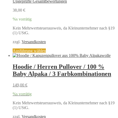
der
Ungeprüfte Gesamtbewertungen
Produktseite
gewählt
38,00
€
werden
%s vorrätig
Kein Mehrwertsteuerausweis, da Kleinunternehmer nach §19
(1) UStG.
zzgl.
Versandkosten
Dieses
Ausführung wählen
Produkt
weist
mehrere
Hoodie / Herren Pullover / 100 %
Varianten
Baby Alpaka / 3 Farbkombinationen
auf.
Die
Optionen
149,00
€
können
auf
%s vorrätig
der
Produktseite
Kein Mehrwertsteuerausweis, da Kleinunternehmer nach §19
gewählt
(1) UStG.
werden
zzgl.
Versandkosten