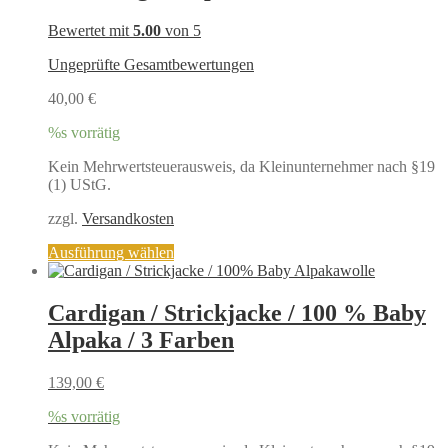
auf
Bewertet mit
5.00
von 5
der
Produktseite
Ungeprüfte Gesamtbewertungen
gewählt
werden
40,00
€
%s vorrätig
Kein Mehrwertsteuerausweis, da Kleinunternehmer nach §19
(1) UStG.
zzgl.
Versandkosten
Dieses
Ausführung wählen
Produkt
weist
mehrere
Cardigan / Strickjacke / 100 % Baby
Varianten
Alpaka / 3 Farben
auf.
Die
Optionen
139,00
€
können
auf
%s vorrätig
der