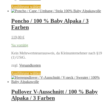
Dieses
Ausführung wählen
Produkt
weist
mehrere
Poncho / 100 % Baby Alpaka / 3
Varianten
Farben
auf.
Die
Optionen
119,00
€
können
auf
%s vorrätig
der
Produktseite
Kein Mehrwertsteuerausweis, da Kleinunternehmer nach §19
gewählt
(1) UStG.
werden
zzgl.
Versandkosten
Dieses
Ausführung wählen
Produkt
weist
mehrere
Varianten
Pullover V-Ausschnitt / 100 % Baby
auf.
Alpaka / 3 Farben
Die
Optionen