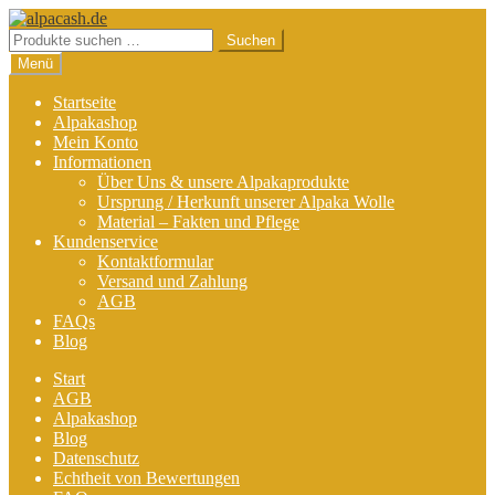
Zur
Zum
Navigation
Inhalt
Suchen
Suchen
springen
springen
nach:
Menü
Startseite
Alpakashop
Mein Konto
Informationen
Über Uns & unsere Alpakaprodukte
Ursprung / Herkunft unserer Alpaka Wolle
Material – Fakten und Pflege
Kundenservice
Kontaktformular
Versand und Zahlung
AGB
FAQs
Blog
Start
AGB
Alpakashop
Blog
Datenschutz
Echtheit von Bewertungen