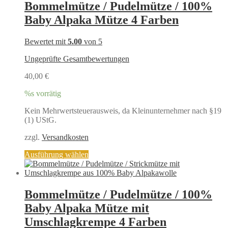
Varianten
Bommelmütze / Pudelmütze / 100%
auf.
Baby Alpaka Mütze 4 Farben
Die
Optionen
können
Bewertet mit
5.00
von 5
auf
der
Ungeprüfte Gesamtbewertungen
Produktseite
gewählt
40,00
€
werden
%s vorrätig
Kein Mehrwertsteuerausweis, da Kleinunternehmer nach §19
(1) UStG.
zzgl.
Versandkosten
Dieses
Ausführung wählen
Produkt
weist
mehrere
Varianten
Bommelmütze / Pudelmütze / 100%
auf.
Baby Alpaka Mütze mit
Die
Optionen
Umschlagkrempe 4 Farben
können