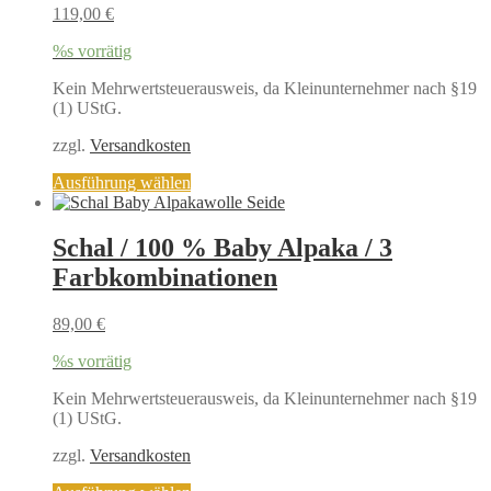
können
119,00
€
auf
der
%s vorrätig
Produktseite
gewählt
Kein Mehrwertsteuerausweis, da Kleinunternehmer nach §19
werden
(1) UStG.
zzgl.
Versandkosten
Dieses
Ausführung wählen
Produkt
weist
mehrere
Schal / 100 % Baby Alpaka / 3
Varianten
Farbkombinationen
auf.
Die
Optionen
89,00
€
können
auf
%s vorrätig
der
Produktseite
Kein Mehrwertsteuerausweis, da Kleinunternehmer nach §19
gewählt
(1) UStG.
werden
zzgl.
Versandkosten