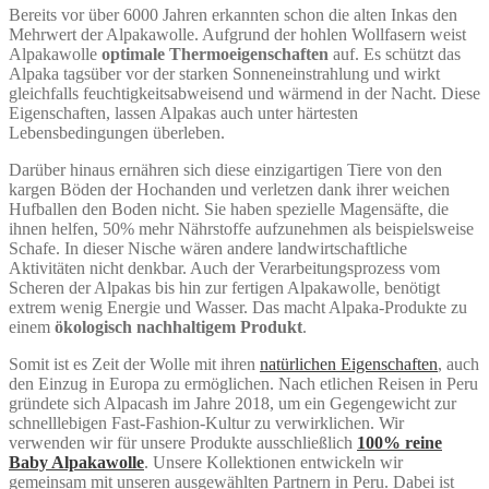
Bereits vor über 6000 Jahren erkannten schon die alten Inkas den
Mehrwert der Alpakawolle. Aufgrund der hohlen Wollfasern weist
Alpakawolle
optimale Thermoeigenschaften
auf. Es schützt das
Alpaka tagsüber vor der starken Sonneneinstrahlung und wirkt
gleichfalls feuchtigkeitsabweisend und wärmend in der Nacht. Diese
Eigenschaften, lassen Alpakas auch unter härtesten
Lebensbedingungen überleben.
Darüber hinaus ernähren sich diese einzigartigen Tiere von den
kargen Böden der Hochanden und verletzen dank ihrer weichen
Hufballen den Boden nicht. Sie haben spezielle Magensäfte, die
ihnen helfen, 50% mehr Nährstoffe aufzunehmen als beispielsweise
Schafe. In dieser Nische wären andere landwirtschaftliche
Aktivitäten nicht denkbar. Auch der Verarbeitungsprozess vom
Scheren der Alpakas bis hin zur fertigen Alpakawolle, benötigt
extrem wenig Energie und Wasser. Das macht Alpaka-Produkte zu
einem
ökologisch nachhaltigem Produkt
.
Somit ist es Zeit der Wolle mit ihren
natürlichen Eigenschaften
, auch
den Einzug in Europa zu ermöglichen. Nach etlichen Reisen in Peru
gründete sich Alpacash im Jahre 2018, um ein Gegengewicht zur
schnelllebigen Fast-Fashion-Kultur zu verwirklichen. Wir
verwenden wir für unsere Produkte ausschließlich
100% reine
Baby Alpakawolle
. Unsere Kollektionen entwickeln wir
gemeinsam mit unseren ausgewählten Partnern in Peru. Dabei ist