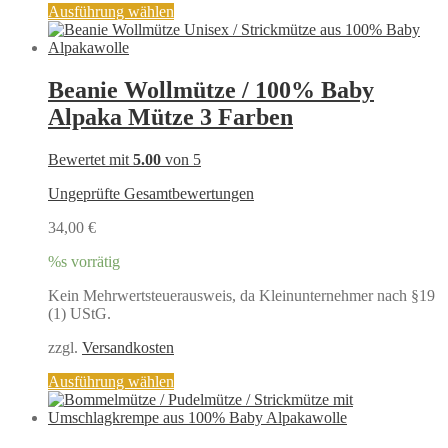
Dieses
Ausführung wählen
Produkt
weist
mehrere
Varianten
Beanie Wollmütze / 100% Baby
auf.
Alpaka Mütze 3 Farben
Die
Optionen
können
Bewertet mit
5.00
von 5
auf
der
Ungeprüfte Gesamtbewertungen
Produktseite
gewählt
34,00
€
werden
%s vorrätig
Kein Mehrwertsteuerausweis, da Kleinunternehmer nach §19
(1) UStG.
zzgl.
Versandkosten
Dieses
Ausführung wählen
Produkt
weist
mehrere