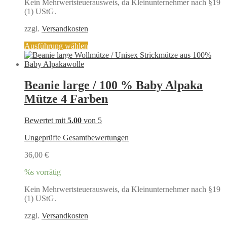
Kein Mehrwertsteuerausweis, da Kleinunternehmer nach §19
(1) UStG.
zzgl.
Versandkosten
Dieses
Ausführung wählen
Produkt
weist
mehrere
Varianten
Beanie large / 100 % Baby Alpaka
auf.
Mütze 4 Farben
Die
Optionen
können
Bewertet mit
5.00
von 5
auf
der
Ungeprüfte Gesamtbewertungen
Produktseite
gewählt
36,00
€
werden
%s vorrätig
Kein Mehrwertsteuerausweis, da Kleinunternehmer nach §19
(1) UStG.
zzgl.
Versandkosten