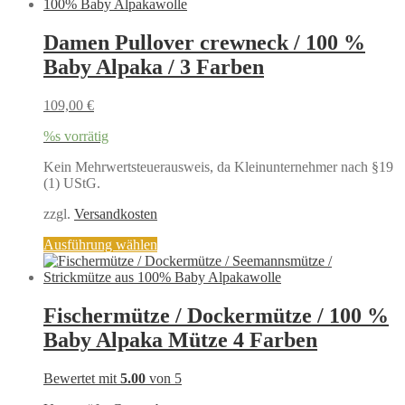
weist
mehrere
Varianten
Damen Pullover crewneck / 100 %
auf.
Baby Alpaka / 3 Farben
Die
Optionen
können
109,00
€
auf
der
%s vorrätig
Produktseite
gewählt
Kein Mehrwertsteuerausweis, da Kleinunternehmer nach §19
werden
(1) UStG.
zzgl.
Versandkosten
Dieses
Ausführung wählen
Produkt
weist
mehrere
Varianten
Fischermütze / Dockermütze / 100 %
auf.
Baby Alpaka Mütze 4 Farben
Die
Optionen
können
Bewertet mit
5.00
von 5
auf