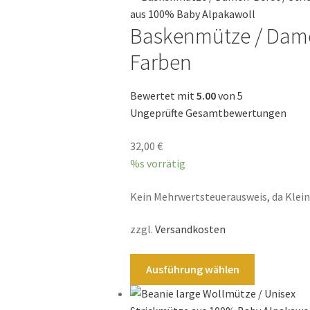
Baskenmütze / Dame
Farben
Bewertet mit
5.00
von 5
Ungeprüfte Gesamtbewertungen
32,00
€
%s vorrätig
Kein Mehrwertsteuerausweis, da Klei
zzgl.
Versandkosten
Dieses
Ausführung wählen
Produkt
weist