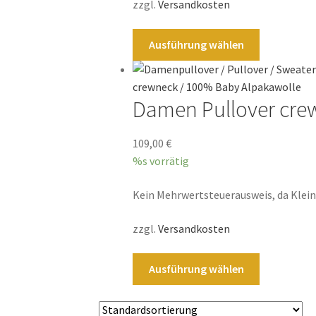
zzgl.
Versandkosten
werden
Dieses
Ausführung wählen
Produkt
weist
mehrere
Damen Pullover crew
Varianten
auf.
Die
109,00
€
Optionen
%s vorrätig
können
Kein Mehrwertsteuerausweis, da Klei
auf
der
zzgl.
Versandkosten
Produktsei
gewählt
Dieses
werden
Ausführung wählen
Produkt
weist
mehrere