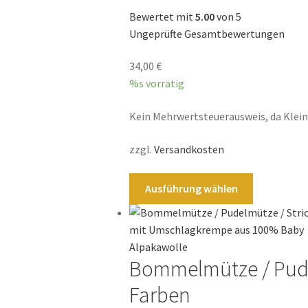
Die
Bewertet mit
5.00
von 5
Optionen
Ungeprüfte Gesamtbewertungen
können
34,00
€
auf
%s vorrätig
der
Produktsei
Kein Mehrwertsteuerausweis, da Klei
gewählt
werden
zzgl.
Versandkosten
Dieses
Ausführung wählen
Produkt
weist
mehrere
Varianten
Bommelmütze / Pude
auf.
Die
Farben
Optionen