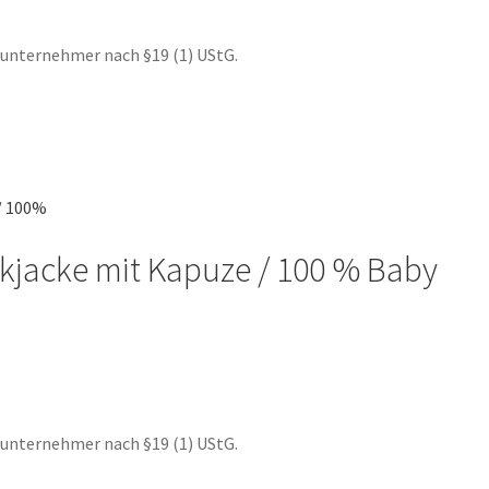
nunternehmer nach §19 (1) UStG.
te
ckjacke mit Kapuze / 100 % Baby
nunternehmer nach §19 (1) UStG.
te