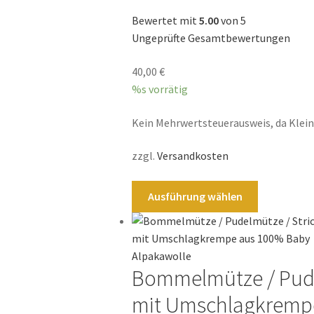
können
Bewertet mit
5.00
von 5
auf
Ungeprüfte Gesamtbewertungen
der
Produktsei
40,00
€
gewählt
%s vorrätig
werden
Kein Mehrwertsteuerausweis, da Klei
zzgl.
Versandkosten
Dieses
Ausführung wählen
Produkt
weist
mehrere
Varianten
Bommelmütze / Pude
auf.
Die
mit Umschlagkrempe
Optionen