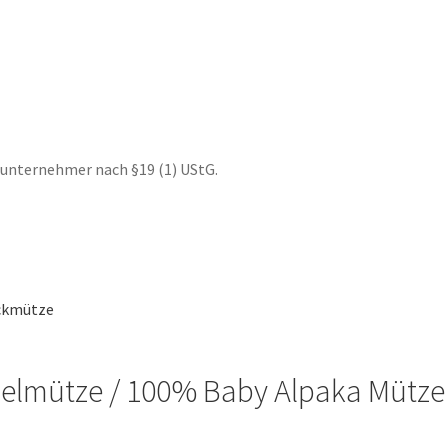
te
nunternehmer nach §19 (1) UStG.
lmütze / 100% Baby Alpaka Mütze