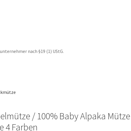
te
nunternehmer nach §19 (1) UStG.
lmütze / 100% Baby Alpaka Mütze
 4 Farben