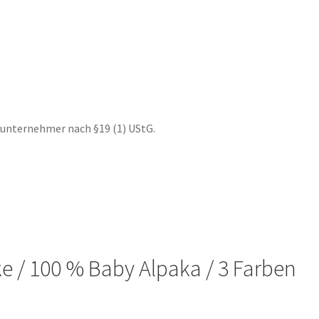
te
nunternehmer nach §19 (1) UStG.
ke / 100 % Baby Alpaka / 3 Farben