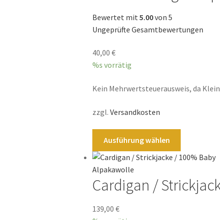
können
Bewertet mit
5.00
von 5
auf
Ungeprüfte Gesamtbewertungen
der
Produktsei
40,00
€
gewählt
%s vorrätig
werden
Kein Mehrwertsteuerausweis, da Klei
zzgl.
Versandkosten
Dieses
Ausführung wählen
Produkt
weist
mehrere
Cardigan / Strickjac
Varianten
auf.
Die
139,00
€