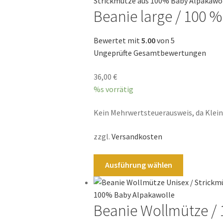
mehrere
Beanie large / 100 
Varianten
auf.
Die
Bewertet mit
5.00
von 5
Optionen
Ungeprüfte Gesamtbewertungen
können
36,00
€
auf
%s vorrätig
der
Produktsei
Kein Mehrwertsteuerausweis, da Klei
gewählt
werden
zzgl.
Versandkosten
Dieses
Ausführung wählen
Produkt
weist
mehrere
Beanie Wollmütze /
Varianten
auf.