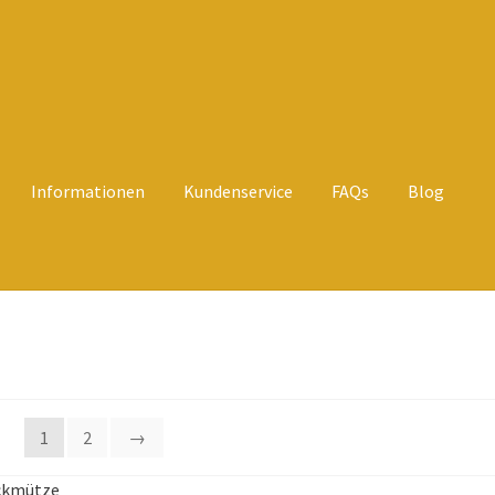
Informationen
Kundenservice
FAQs
Blog
theit von Bewertungen
FAQs
IMPRESSUM
Kasse
Kontaktformular
r Uns & unsere Alpakaprodukte
rsand und Zahlung
Warenkorb
Widerrufsbelehrung
1
2
→