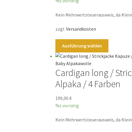
Optionen
%s vorrätig
können
Kein Mehrwertsteuerausweis, da Klei
auf
der
zzgl.
Versandkosten
Produktsei
gewählt
Dieses
werden
Ausführung wählen
Produkt
weist
mehrere
Cardigan long / Stri
Varianten
auf.
Alpaka / 4 Farben
Die
Optionen
199,00
€
können
%s vorrätig
auf
der
Kein Mehrwertsteuerausweis, da Klei
Produktsei
gewählt